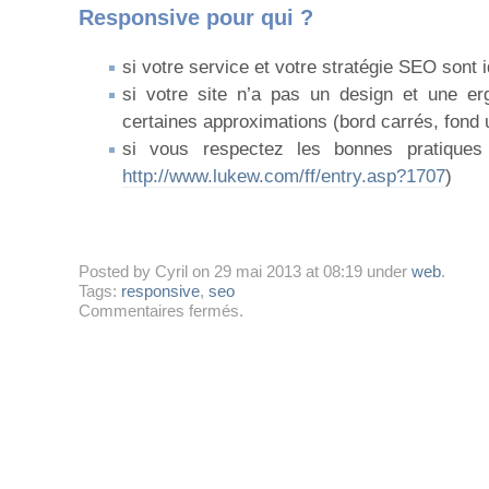
Responsive pour qui ?
si votre service et votre stratégie SEO sont i
si votre site n’a pas un design et une er
certaines approximations (bord carrés, fond 
si vous respectez les bonnes pratiques
http://www.lukew.com/ff/entry.asp?1707
)
Posted by Cyril on 29 mai 2013 at 08:19 under
web
.
Tags:
responsive
,
seo
sur
Commentaires fermés
.
SEO
et
Responsive
Web
Design