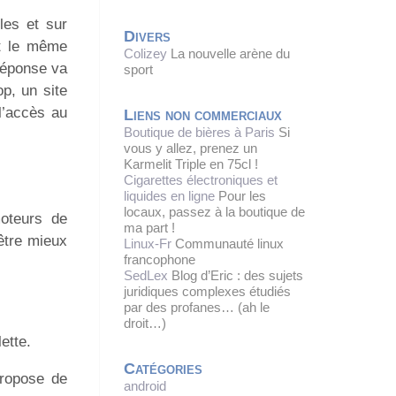
les et sur
Divers
nt le même
Colizey
La nouvelle arène du
 réponse va
sport
p, un site
l’accès au
Liens non commerciaux
Boutique de bières à Paris
Si
vous y allez, prenez un
Karmelit Triple en 75cl !
Cigarettes électroniques et
liquides en ligne
Pour les
locaux, passez à la boutique de
oteurs de
ma part !
 être mieux
Linux-Fr
Communauté linux
francophone
SedLex
Blog d’Eric : des sujets
juridiques complexes étudiés
par des profanes… (ah le
droit…)
ette.
Catégories
propose de
android