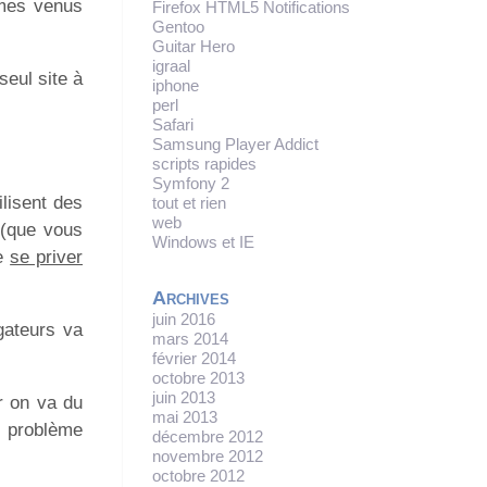
mmes venus
Firefox HTML5 Notifications
Gentoo
Guitar Hero
igraal
eul site à
iphone
perl
Safari
Samsung Player Addict
scripts rapides
Symfony 2
lisent des
tout et rien
web
 (que vous
Windows et IE
de
se priver
Archives
juin 2016
gateurs va
mars 2014
février 2014
octobre 2013
juin 2013
r on va du
mai 2013
e problème
décembre 2012
novembre 2012
octobre 2012