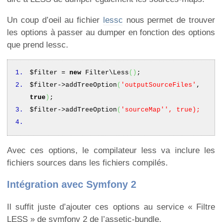
Un coup d’oeil au fichier
lessc
nous permet de trouver
les options à passer au dumper en fonction des options
que prend lessc.
$filter
=
new
Filter\Less
(
)
;
$filter
->
addTreeOption
(
'outputSourceFiles'
,
true
)
;
$filter
->
addTreeOption
(
'sourceMap'
', true);
Avec ces options, le compilateur less va inclure les
fichiers sources dans les fichiers compilés.
Intégration avec Symfony 2
Il suffit juste d’ajouter ces options au service « Filtre
LESS » de symfony 2 de l’assetic-bundle.