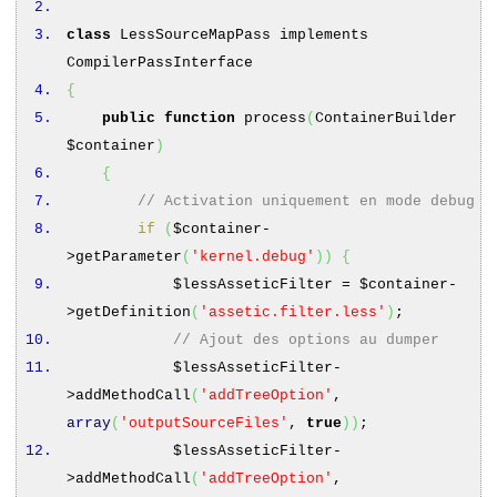
class
LessSourceMapPass implements
CompilerPassInterface
{
public
function
process
(
ContainerBuilder
$container
)
{
// Activation uniquement en mode debug
if
(
$container
-
>
getParameter
(
'kernel.debug'
)
)
{
$lessAsseticFilter
=
$container
-
>
getDefinition
(
'assetic.filter.less'
)
;
// Ajout des options au dumper
$lessAsseticFilter
-
>
addMethodCall
(
'addTreeOption'
,
array
(
'outputSourceFiles'
,
true
)
)
;
$lessAsseticFilter
-
>
addMethodCall
(
'addTreeOption'
,