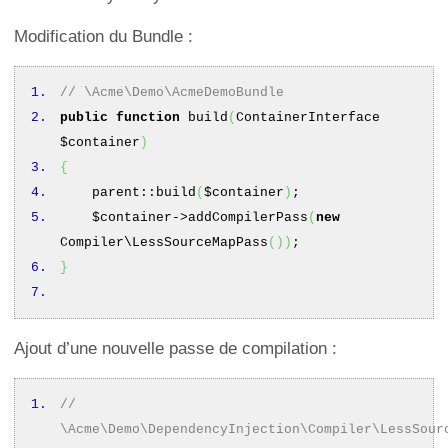
Modification du Bundle :
// \Acme\Demo\AcmeDemoBundle
public
function
build
(
ContainerInterface
$container
)
{
parent::
build
(
$container
)
;
$container
->
addCompilerPass
(
new
Compiler\LessSourceMapPass
(
)
)
;
}
Ajout d’une nouvelle passe de compilation :
//
\Acme\Demo\DependencyInjection\Compiler\LessSour