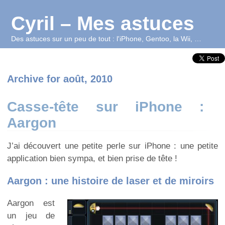
Cyril – Mes astuces
Des astuces sur un peu de tout : l'iPhone, Gentoo, la Wii, …
Archive for août, 2010
Casse-tête sur iPhone :
Aargon
J’ai découvert une petite perle sur iPhone : une petite
application bien sympa, et bien prise de tête !
Aargon : une histoire de laser et de miroirs
Aargon est
un jeu de