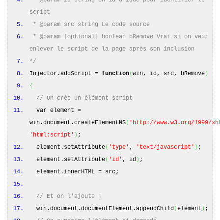
script
* @param src string Le code source
* @param [optional] boolean bRemove Vrai si on veut
enlever le script de la page après son inclusion
*/
Injector.
addScript
=
function
(
win, id, src, bRemove
)
{
// On crée un élément script
var element =
win.
document
.
createElementNS
(
'http://www.w3.org/1999/xh
'html:script'
)
;
element.
setAttribute
(
'type'
,
'text/javascript'
)
;
element.
setAttribute
(
'id'
, id
)
;
element.
innerHTML
= src;
// Et on l'ajoute !
win.
document
.
documentElement
.
appendChild
(
element
)
;