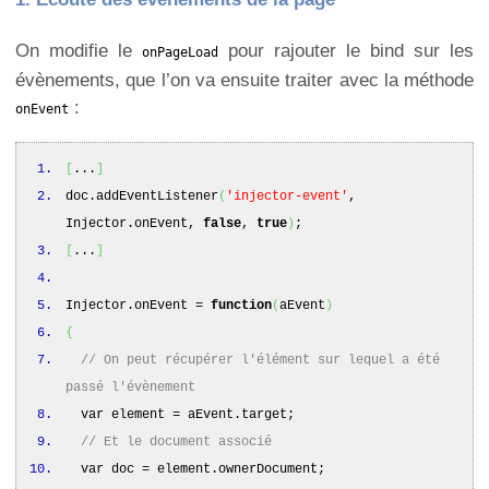
On modifie le
pour rajouter le bind sur les
onPageLoad
évènements, que l’on va ensuite traiter avec la méthode
:
onEvent
[
...
]
doc.
addEventListener
(
'injector-event'
,
Injector.
onEvent
,
false
,
true
)
;
[
...
]
Injector.
onEvent
=
function
(
aEvent
)
{
// On peut récupérer l'élément sur lequel a été
passé l'évènement
var element = aEvent.
target
;
// Et le document associé
var doc = element.
ownerDocument
;