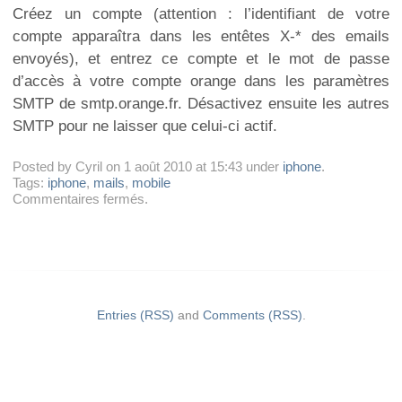
Créez un compte (attention : l’identifiant de votre
compte apparaîtra dans les entêtes X-* des emails
envoyés), et entrez ce compte et le mot de passe
d’accès à votre compte orange dans les paramètres
SMTP de smtp.orange.fr. Désactivez ensuite les autres
SMTP pour ne laisser que celui-ci actif.
Posted by Cyril on 1 août 2010 at 15:43 under
iphone
.
Tags:
iphone
,
mails
,
mobile
sur
Commentaires fermés
.
Mail
sur
iPhone
:
utiliser
un
smtp
Entries (RSS)
and
Comments (RSS)
.
qui
n’écrase
pas
l’adresse
de