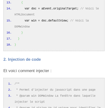
{
var doc = aEvent.
originalTarget
;
// Voici le
HTMLDocument
var win = doc.
defaultView
;
// Voici la
DOMWindow
}
}
}
2. Injection de code
Et voici comment injecter :
/**
* Permet d'injecter du javascript dans une page
* @param win DOMWindow La fenêtre dans laquelle
injecter le script
* @param id string Un id unique pour identifier le