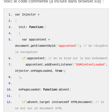
Voici le code commenté (à inclure dans browser.xul) :
var Injector =
{
init:
function
(
)
{
var appcontent =
document.
getElementById
(
'appcontent'
)
;
// On récupère
le navigateur
if
(
appcontent
)
// On se bind sur le bon évènement
appcontent.
addEventListener
(
'DOMContentLoaded'
,
Injector.
onPageLoaded
,
true
)
;
}
,
onPageLoaded:
function
(
aEvent
)
{
if
(
aEvent.
target
instanceOf HTMLDocument
)
// Si
on est sur un document HTML