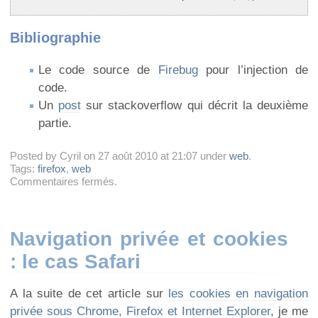
Bibliographie
Le code source de
Firebug
pour l’injection de
code.
Un
post
sur stackoverflow qui décrit la deuxième
partie.
Posted by Cyril on 27 août 2010 at 21:07 under
web
.
Tags:
firefox
,
web
sur
Commentaires fermés
.
Injection
de
Javascript
dans
Navigation privée et cookies
du
: le cas Safari
HTML
depuis
une
A la suite de cet article sur
les cookies en navigation
extension
Firefox
privée sous Chrome, Firefox et Internet Explorer
, je me