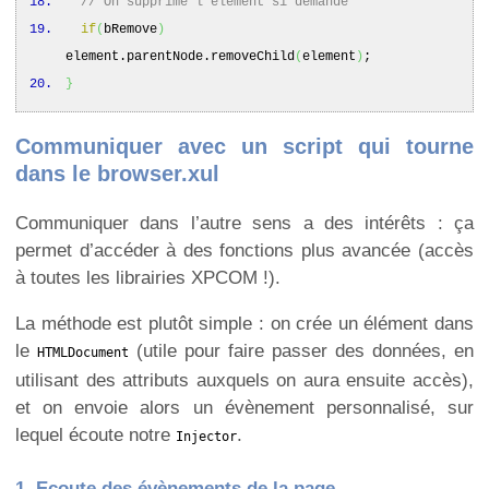
// On supprime l'élément si demandé
if
(
bRemove
)
element.
parentNode
.
removeChild
(
element
)
;
}
Communiquer avec un script qui tourne
dans le browser.xul
Communiquer dans l’autre sens a des intérêts : ça
permet d’accéder à des fonctions plus avancée (accès
à toutes les librairies XPCOM !).
La méthode est plutôt simple : on crée un élément dans
le
(utile pour faire passer des données, en
HTMLDocument
utilisant des attributs auxquels on aura ensuite accès),
et on envoie alors un évènement personnalisé, sur
lequel écoute notre
.
Injector
1. Ecoute des évènements de la page