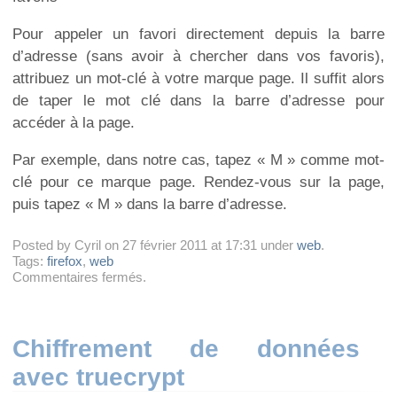
Pour appeler un favori directement depuis la barre
d’adresse (sans avoir à chercher dans vos favoris),
attribuez un mot-clé à votre marque page. Il suffit alors
de taper le mot clé dans la barre d’adresse pour
accéder à la page.
Par exemple, dans notre cas, tapez « M » comme mot-
clé pour ce marque page. Rendez-vous sur la page,
puis tapez « M » dans la barre d’adresse.
Posted by Cyril on 27 février 2011 at 17:31 under
web
.
Tags:
firefox
,
web
sur
Commentaires fermés
.
Ajouter
la
barre
de
Chiffrement de données
scroll
avec truecrypt
à
une