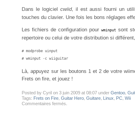
Dans le logiciel
cwiid
, il est aussi fourni un util
touches du clavier. Une fois les bons réglages effe
Les fichiers de configuration pour
sont s
wminput
repertoire ou celui de votre distribution si différent
# modprobe uinput

# wminput -c wiiguitar
Là, appuyez sur les boutons 1 et 2 de votre wiimot
Frets on fire, et jouez !
Posted by Cyril on 3 juin 2009 at 08:07 under
Gentoo
,
Gui
Tags:
Frets on Fire
,
Guitar Hero
,
Guitare
,
Linux
,
PC
,
Wii
sur
Commentaires fermés
.
Frets
on
fire,
avec
une