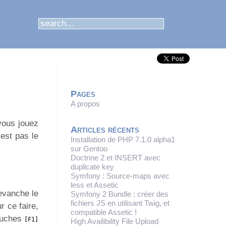
Pages
A propos
vous jouez
Articles récents
est pas le
Installation de PHP 7.1.0 alpha1
sur Gentoo
Doctrine 2 et INSERT avec
duplicate key
Symfony : Source-maps avec
less et Assetic
revanche le
Symfony 2 Bundle : créer des
fichiers JS en utilisant Twig, et
r ce faire,
compatible Assetic !
touches
[F1]
High Availibility File Upload