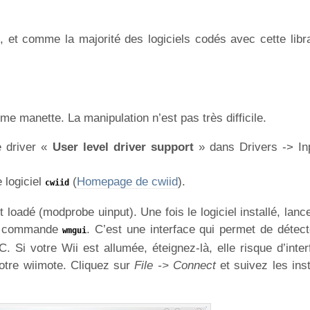
L, et comme la majorité des logiciels codés avec cette librai
mme manette. La manipulation n’est pas très difficile.
le driver «
User level driver support
» dans Drivers -> In
e logiciel
(
Homepage de cwiid
).
cwiid
oadé (modprobe uinput). Une fois le logiciel installé, lanc
 la commande
. C’est une interface qui permet de détect
wmgui
 Si votre Wii est allumée, éteignez-là, elle risque d’inter
otre wiimote. Cliquez sur
File -> Connect
et suivez les ins