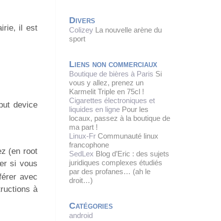
Divers
rie, il est
Colizey
La nouvelle arène du
sport
Liens non commerciaux
Boutique de bières à Paris
Si
vous y allez, prenez un
Karmelit Triple en 75cl !
Cigarettes électroniques et
put device
liquides en ligne
Pour les
locaux, passez à la boutique de
ma part !
Linux-Fr
Communauté linux
francophone
ez (en root
SedLex
Blog d’Eric : des sujets
juridiques complexes étudiés
er si vous
par des profanes… (ah le
férer avec
droit…)
tructions à
Catégories
android