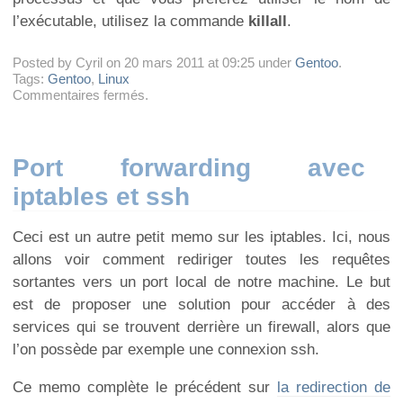
l’exécutable, utilisez la commande
killall
.
Posted by Cyril on 20 mars 2011 at 09:25 under
Gentoo
.
Tags:
Gentoo
,
Linux
sur
Commentaires fermés
.
Mettre
en
pause
un
Port forwarding avec
processus
iptables et ssh
linux
Ceci est un autre petit memo sur les iptables. Ici, nous
allons voir comment rediriger toutes les requêtes
sortantes vers un port local de notre machine. Le but
est de proposer une solution pour accéder à des
services qui se trouvent derrière un firewall, alors que
l’on possède par exemple une connexion ssh.
Ce memo complète le précédent sur
la redirection de