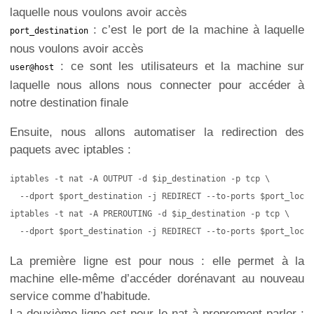
laquelle nous voulons avoir accès
: c’est le port de la machine à laquelle
port_destination
nous voulons avoir accès
: ce sont les utilisateurs et la machine sur
user@host
laquelle nous allons nous connecter pour accéder à
notre destination finale
Ensuite, nous allons automatiser la redirection des
paquets avec iptables :
iptables -t nat -A OUTPUT -d $ip_destination -p tcp \

  --dport $port_destination -j REDIRECT --to-ports $port_local

iptables -t nat -A PREROUTING -d $ip_destination -p tcp \

  --dport $port_destination -j REDIRECT --to-ports $port_local
La première ligne est pour nous : elle permet à la
machine elle-même d’accéder dorénavant au nouveau
service comme d’habitude.
La deuxième ligne est pour le nat à proprement parler :