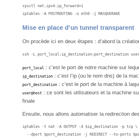
sysctl net.ipv4.ip_forward=1

iptables -A POSTROUTING -o eth0 -j MASQUERADE
Mise en place d’un tunnel transparent
On procède ici en deux étapes : d’abord la création
ssh -L port_local:ip_destination:port_destination use
: c’est le port de notre machine sur lequ
port_local
: c’est l’ip (ou le nom dns) de la ma
ip_destination
: c’est le port de la machine à laq
port_destination
: ce sont les utilisateurs et la machine s
user@host
finale
Ensuite, nous allons automatiser la redirection de
iptables -t nat -A OUTPUT -d $ip_destination -p tcp \

  --dport $port_destination -j REDIRECT --to-ports $po