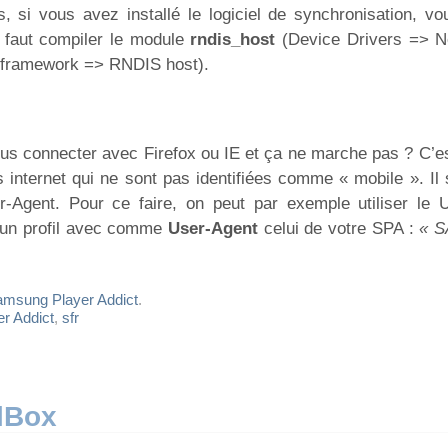
si vous avez installé le logiciel de synchronisation, vo
l faut compiler le module
rndis_host
(Device Drivers => N
 framework => RNDIS host).
us connecter avec Firefox ou IE et ça ne marche pas ? C’es
internet qui ne sont pas identifiées comme « mobile ». Il s
r-Agent. Pour ce faire, on peut par exemple utiliser le 
er un profil avec comme
User-Agent
celui de votre SPA :
« 
msung Player Addict
.
r Addict
,
sfr
lBox