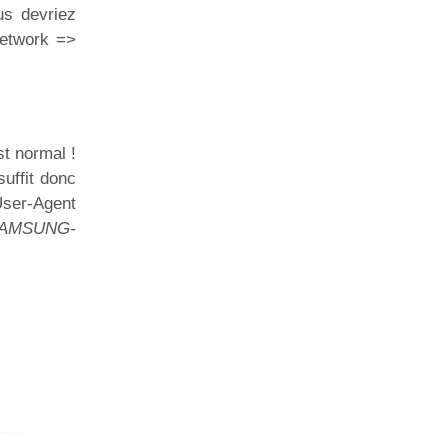
us devriez
etwork =>
t normal !
uffit donc
User-Agent
SAMSUNG-