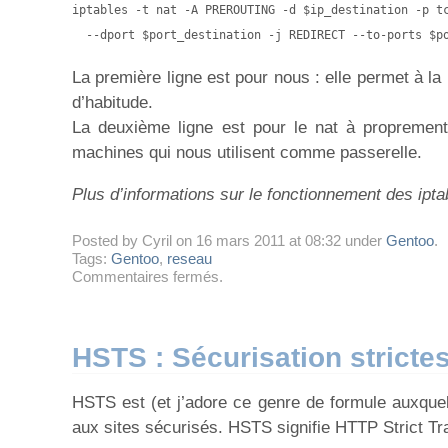
iptables -t nat -A PREROUTING -d $ip_destination -p tc
  --dport $port_destination -j REDIRECT --to-ports $p
La première ligne est pour nous : elle permet à
d’habitude.
La deuxième ligne est pour le nat à proprement
machines qui nous utilisent comme passerelle.
Plus d’informations sur le fonctionnement des ipta
Posted by Cyril on 16 mars 2011 at 08:32 under
Gentoo
.
Tags:
Gentoo
,
reseau
sur
Commentaires fermés
.
Port
forwarding
avec
iptables
HSTS : Sécurisation strict
et
ssh
HSTS est (et j’adore ce genre de formule auxque
aux sites sécurisés. HSTS signifie HTTP Strict 