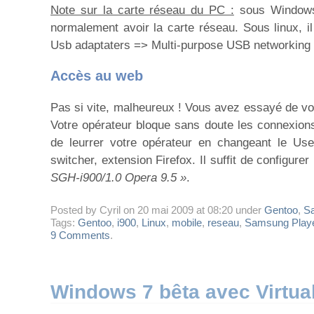
Note sur la carte réseau du PC :
sous Windows, 
normalement avoir la carte réseau. Sous linux, i
Usb adaptaters => Multi-purpose USB networking
Accès au web
Pas si vite, malheureux ! Vous avez essayé de vo
Votre opérateur bloque sans doute les connexions 
de leurrer votre opérateur en changeant le Use
switcher, extension Firefox. Il suffit de configur
SGH-i900/1.0 Opera 9.5 »
.
Posted by Cyril on 20 mai 2009 at 08:20 under
Gentoo
,
Sa
Tags:
Gentoo
,
i900
,
Linux
,
mobile
,
reseau
,
Samsung Playe
9 Comments
.
Windows 7 bêta avec Virtua