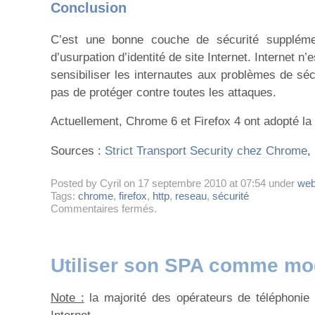
Conclusion
C’est une bonne couche de sécurité supplémen
d’usurpation d’identité de site Internet. Internet n
sensibiliser les internautes aux problèmes de séc
pas de protéger contre toutes les attaques.
Actuellement, Chrome 6 et Firefox 4 ont adopté la
Sources :
Strict Transport Security chez Chrome
,
Posted by Cyril on 17 septembre 2010 at 07:54 under
we
Tags:
chrome
,
firefox
,
http
,
reseau
,
sécurité
sur
Commentaires fermés
.
HSTS
:
Sécurisation
strictes
Utiliser son SPA comme m
des
connexions
Note :
la majorité des opérateurs de téléphonie 