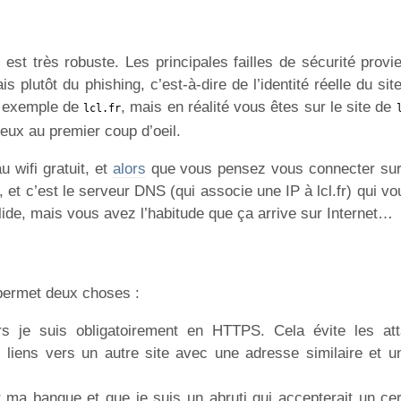
est très robuste. Les principales failles de sécurité provi
 plutôt du phishing, c’est-à-dire de l’identité réelle du si
ar exemple de
, mais en réalité vous êtes sur le site de
lcl.fr
deux au premier coup d’oeil.
 wifi gratuit, et
alors
que vous pensez vous connecter sur 
e, et c’est le serveur DNS (qui associe une IP à lcl.fr) qui v
alide, mais vous avez l’habitude que ça arrive sur Internet…
e permet deux choses :
rs je suis obligatoirement en HTTPS. Cela évite les at
 liens vers un autre site avec une adresse similaire et un 
 ma banque et que je suis un abruti qui accepterait un cert