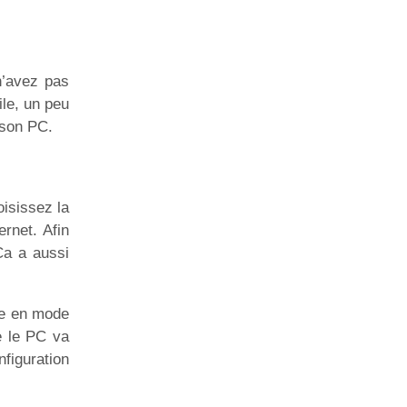
n’avez pas
ile, un peu
 son PC.
oisissez la
ernet. Afin
Ca a aussi
se en mode
e le PC va
figuration