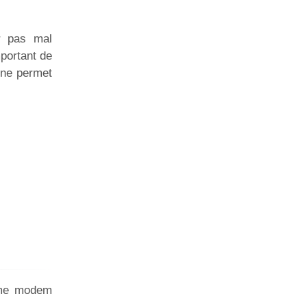
er pas mal
mportant de
 ne permet
omme modem