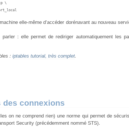
p \

ort_local
 la machine elle-même d’accéder dorénavant au nouveau ser
 parler : elle permet de rediriger automatiquement les p
bles :
iptables tutorial, très complet
.
es des connexions
lles on ne comprend rien) une norme qui permet de sécuris
Transport Security (précédemment nommé STS).