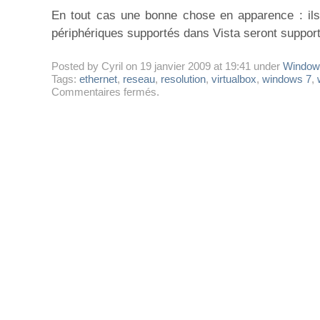
En tout cas une bonne chose en apparence : ils
périphériques supportés dans Vista seront suppor
Posted by Cyril on 19 janvier 2009 at 19:41 under
Windows
Tags:
ethernet
,
reseau
,
resolution
,
virtualbox
,
windows 7
,
sur
Commentaires fermés
.
Windows
7
bêta
avec
VirtualBox