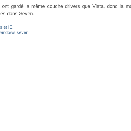
 ont gardé la même couche drivers que Vista, donc la ma
tés dans Seven.
 et IE
.
windows seven