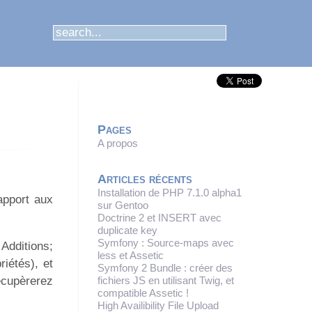
Pages
A propos
Articles récents
Installation de PHP 7.1.0 alpha1
rapport aux
sur Gentoo
Doctrine 2 et INSERT avec
duplicate key
Symfony : Source-maps avec
 Additions;
less et Assetic
riétés), et
Symfony 2 Bundle : créer des
fichiers JS en utilisant Twig, et
écupèrerez
compatible Assetic !
High Availibility File Upload