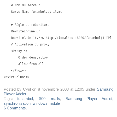
    # Nom du serveur

    ServerName funambol.cyril.me

    # Règle de réécriture

    RewriteEngine On

    RewriteRule ^(.*)$ http://localhost:8080/funambol$1 [P]

    # Activation du proxy

    <Proxy *>

        Order deny,allow

        Allow from all

    </Proxy>

Posted by Cyril on 8 novembre 2008 at 12:05 under
Samsung
Player Addict
.
Tags:
funambol
,
i900
,
mails
,
Samsung Player Addict
,
synchronisation
,
windows mobile
6 Comments
.