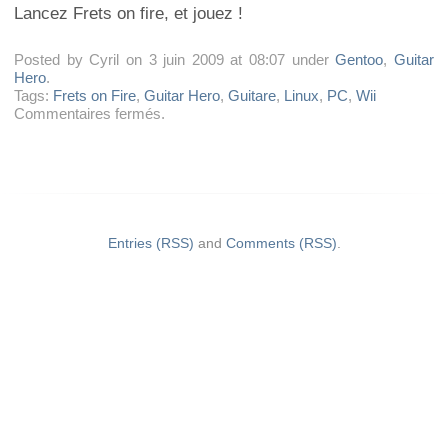
Lancez Frets on fire, et jouez !
Posted by Cyril on 3 juin 2009 at 08:07 under
Gentoo
,
Guitar
Hero
.
Tags:
Frets on Fire
,
Guitar Hero
,
Guitare
,
Linux
,
PC
,
Wii
sur
Commentaires fermés
.
Frets
on
fire,
avec
une
guitare
Wii,
Entries (RSS)
and
Comments (RSS)
.
c’est
possible
!