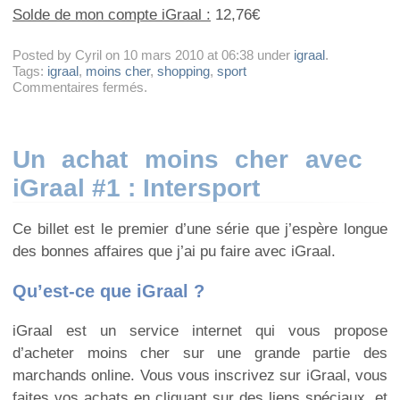
Solde de mon compte iGraal :
12,76€
Posted by Cyril on 10 mars 2010 at 06:38 under
igraal
.
Tags:
igraal
,
moins cher
,
shopping
,
sport
sur
Commentaires fermés
.
Un
achat
moins
cher
Un achat moins cher avec
avec
iGraal #1 : Intersport
iGraal
#3
:
Ce billet est le premier d’une série que j’espère longue
des
tee-
des bonnes affaires que j’ai pu faire avec iGraal.
shirts
personnalisés
Qu’est-ce que iGraal ?
sur
spreadshirt.fr
iGraal est un service internet qui vous propose
d’acheter moins cher sur une grande partie des
marchands online. Vous vous inscrivez sur iGraal, vous
faites vos achats en cliquant sur des liens spéciaux, et