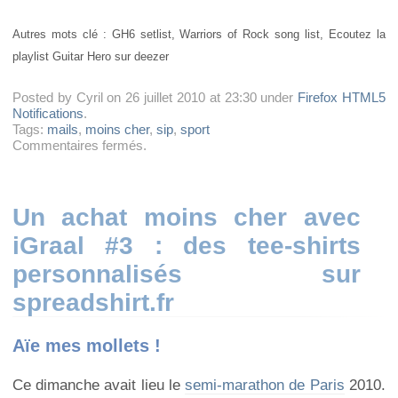
Autres mots clé : GH6 setlist, Warriors of Rock song list, Ecoutez la
playlist Guitar Hero sur deezer
Posted by Cyril on 26 juillet 2010 at 23:30 under
Firefox HTML5
Notifications
.
Tags:
mails
,
moins cher
,
sip
,
sport
sur
Commentaires fermés
.
Guitar
Hero
6
:
Un achat moins cher avec
Warriors
iGraal #3 : des tee-shirts
of
rock
personnalisés sur
spreadshirt.fr
Aïe mes mollets !
Ce dimanche avait lieu le
semi-marathon de Paris
2010.