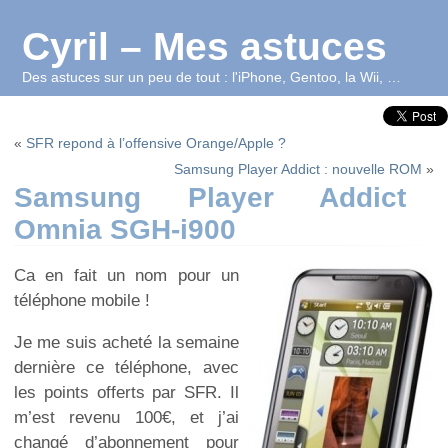
Cyril – Mes astuces
Des astuces sur un peu de tout : l'iPhone, Gentoo, la Wii, …
«
SFR repond à l’offensive Orange/Apple ?
Samsung Player Addict : nouvelle ROM
»
Samsung Player Addict
Omnia SGH-i900
Ca en fait un nom pour un
téléphone mobile !
Je me suis acheté la semaine
dernière ce téléphone, avec
les points offerts par SFR. Il
m’est revenu 100€, et j’ai
changé d’abonnement pour