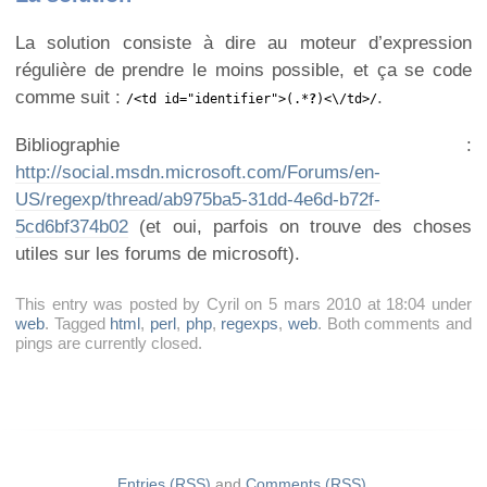
La solution consiste à dire au moteur d’expression
régulière de prendre le moins possible, et ça se code
comme suit :
.
/<td id="identifier">(.*
?
)<\/td>/
Bibliographie :
http://social.msdn.microsoft.com/Forums/en-
US/regexp/thread/ab975ba5-31dd-4e6d-b72f-
5cd6bf374b02
(et oui, parfois on trouve des choses
utiles sur les forums de microsoft).
This entry was posted by Cyril on 5 mars 2010 at 18:04 under
web
. Tagged
html
,
perl
,
php
,
regexps
,
web
. Both comments and
pings are currently closed.
Entries (RSS)
and
Comments (RSS)
.