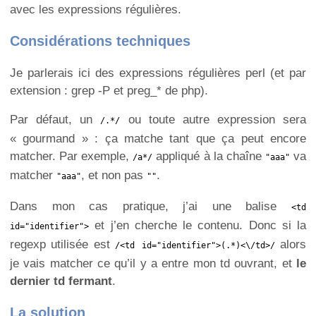
avec les expressions régulières.
Considérations techniques
Je parlerais ici des expressions régulières perl (et par
extension : grep -P et preg_* de php).
Par défaut, un
ou toute autre expression sera
/.*/
« gourmand » : ça matche tant que ça peut encore
matcher. Par exemple,
appliqué à la chaîne
va
/a*/
"aaa"
matcher
, et non pas
.
"aaa"
""
Dans mon cas pratique, j’ai une balise
<td
et j’en cherche le contenu. Donc si la
id="identifier">
regexp utilisée est
alors
/<td id="identifier">(.*)<\/td>/
je vais matcher ce qu’il y a entre mon td ouvrant, et
le
dernier td fermant
.
La solution