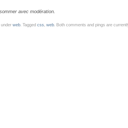
onsommer avec modération.
4 under
web
. Tagged
css
,
web
. Both comments and pings are currentl