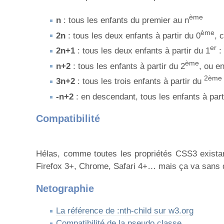
ème
n
: tous les enfants du premier au n
ème
2n
: tous les deux enfants à partir du 0
, 
er
2n+1
: tous les deux enfants à partir du 1
:
ème
n+2
: tous les enfants à partir du 2
, ou e
2ème
3n+2
: tous les trois enfants à partir du
-n+2
: en descendant, tous les enfants à part
Compatibilité
Hélas, comme toutes les propriétés CSS3 existant
Firefox 3+, Chrome, Safari 4+… mais ça va sans di
Netographie
La référence de :nth-child sur w3.org
Compatibilité de la pseudo classe