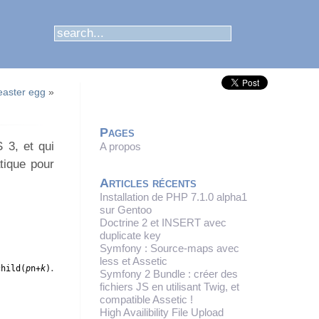
easter egg
»
Pages
 3, et qui
A propos
tique pour
Articles récents
Installation de PHP 7.1.0 alpha1
sur Gentoo
Doctrine 2 et INSERT avec
duplicate key
Symfony : Source-maps avec
less et Assetic
.
child(
p
n+
k
)
Symfony 2 Bundle : créer des
fichiers JS en utilisant Twig, et
compatible Assetic !
High Availibility File Upload